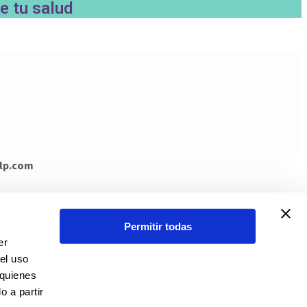
e tu salud
elp.com
Permitir todas
er
el uso
 quienes
 a partir