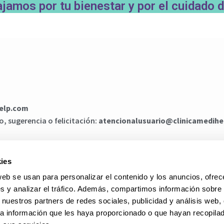
amos por tu bienestar y por el cuidado d
help.com
, sugerencia o felicitación:
atencionalusuario@clinicamedih
SEA SOLICITAR SU CITA?
ies
web se usan para personalizar el contenido y los anuncios, ofrec
s y analizar el tráfico. Además, compartimos información sobre 
AGENDAR POR WHATSAPP
 nuestros partners de redes sociales, publicidad y análisis web,
a información que les haya proporcionado o que hayan recopilado