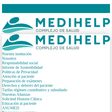
Cr. 6A #5 - 101 Bocagrande, Cartagena - Colombia
PQRSF
E-
Learning
Nuestra institución
Nosotros
Responsabilidad social
Informe de Sostenibilidad
Politicas de Privacidad
Atención al paciente
Preparación de exámenes
Derechos y deberes del paciente
Tarifas régimen contributivo y subsidiado
Nuestras Alianzas
Solicitud Historia Clínica
Educación al paciente
ASUMED