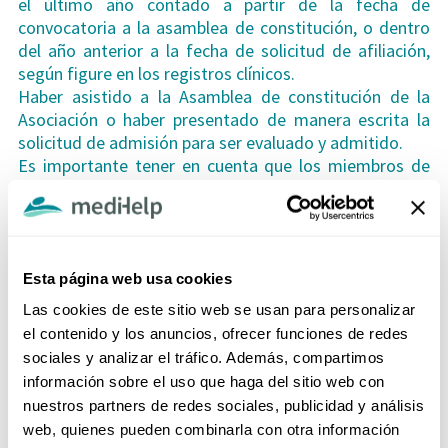
el último año contado a partir de la fecha de
convocatoria a la asamblea de constitución, o dentro
del año anterior a la fecha de solicitud de afiliación,
según figure en los registros clínicos.
Haber asistido a la Asamblea de constitución de la
Asociación o haber presentado de manera escrita la
solicitud de admisión para ser evaluado y admitido.
Es importante tener en cuenta que los miembros de
las asociaciones de usuarios deben observar las
mismas inhabilidades, impedimentos e
incompatibilidades que para tal efecto establece la
norma que reglamenta las veedurías ciudadanas, esto
es, la Ley 850 de 2003 (Artículo 19).
Esta página web usa cookies
Disponer de tiempo para las actividades que se
Las cookies de este sitio web se usan para personalizar
requieran.
el contenido y los anuncios, ofrecer funciones de redes
Tener actitudes de solidaridad, buenas relaciones,
sociales y analizar el tráfico. Además, compartimos
trabajo en equipo entre otros.
información sobre el uso que haga del sitio web con
Para hacerse parte de la Asociación de usuarios debe
nuestros partners de redes sociales, publicidad y análisis
enviar su solicitud por cualquiera de estos medios,
web, quienes pueden combinarla con otra información
solicitudes que serán re direccionadas al miembro