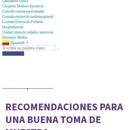
Laboratorio clínico
Chequeos Médicos Ejecutivos
Consulta externa especializada
Consulta externa de medicina general
Consulta Externa de Pediatría
Hospitalización
Unidad crítica de cuidados intensivos
Directorio Médico
Spanish
▼
Solicitar Cita
RECOMENDACIONES PARA
UNA BUENA TOMA DE