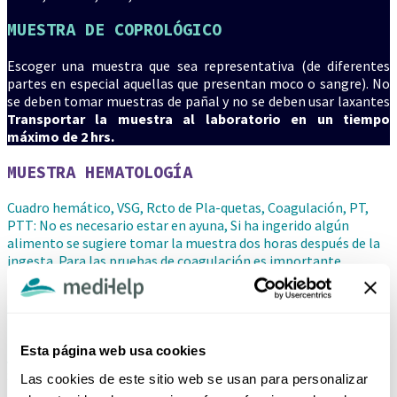
MUESTRA DE COPROLÓGICO
Escoger una muestra que sea representativa (de diferentes
partes en especial aquellas que presentan moco o sangre). No
se deben tomar muestras de pañal y no se deben usar laxantes
Transportar la muestra al laboratorio en un tiempo
máximo de 2 hrs.
MUESTRA HEMATOLOGÍA
Cuadro hemático, VSG, Rcto de Pla-quetas, Coagulación, PT,
PTT: No es necesario estar en ayuna, Si ha ingerido algún
alimento se sugiere tomar la muestra dos horas después de la
ingesta. Para las pruebas de coagulación es importante
informar si está tomando algún medicamento.
PRUEBAS HORMONALES
Esta página web usa cookies
ACTH
Se debe tomar en las horas de la mañana entre las 7 AM y
Las cookies de este sitio web se usan para personalizar
máximo hasta las 10 AM. Si el medico solicita ACTH AM y PM, se