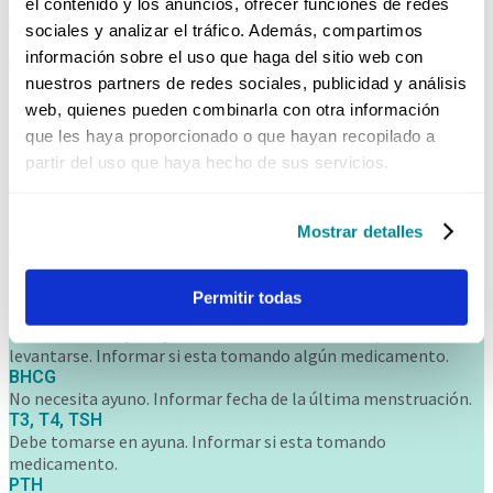
el contenido y los anuncios, ofrecer funciones de redes
debe tomar una muestra a las 7 AM y otra muestra a las 4 PM.
sociales y analizar el tráfico. Además, compartimos
CORTISOL
información sobre el uso que haga del sitio web con
Se aplican las recomendaciones anteriores.
FSH Y LH
nuestros partners de redes sociales, publicidad y análisis
web, quienes pueden combinarla con otra información
No requiere ayuno, tener en cuenta la fecha de la ultima
que les haya proporcionado o que hayan recopilado a
menstruación y si esta usando
partir del uso que haya hecho de sus servicios.
anticonceptivos.
PROGESTERONA
No necesita ayuno y se recomienda tomar entre los días 16 y 25
Mostrar detalles
del ciclo menstrual.
ESTRADIOL
No es necesario el ayuno.
Permitir todas
PROLACTINA
Debe estar en ayuna y tomarse máximo 2 hrs. después de
levantarse. Informar si esta tomando algún medicamento.
BHCG
No necesita ayuno. Informar fecha de la última menstruación.
T3, T4, TSH
Debe tomarse en ayuna. Informar si esta tomando
medicamento.
PTH