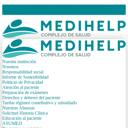
Cr. 6A #5 - 101 Bocagrande, Cartagena - Colombia
PQRSF
E-
Learning
Nuestra institución
Nosotros
Responsabilidad social
Informe de Sostenibilidad
Politicas de Privacidad
Atención al paciente
Preparación de exámenes
Derechos y deberes del paciente
Tarifas régimen contributivo y subsidiado
Nuestras Alianzas
Solicitud Historia Clínica
Educación al paciente
ASUMED