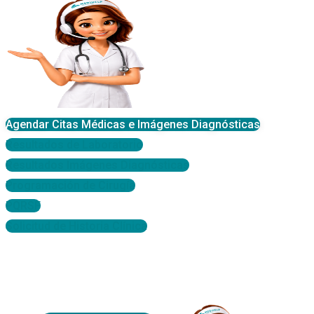
Agendar Citas Médicas e Imágenes Diagnósticas
Resultados de Laboratorio
Resultados Imágenes Diagnósticas
Programación de Cirugía
PQRSF
Solicitud de Historia Clínica