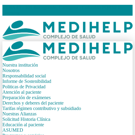
Cr. 6A #5 - 101 Bocagrande, Cartagena - Colombia
PQRSF
E-
Learning
Nuestra institución
Nosotros
Responsabilidad social
Informe de Sostenibilidad
Politicas de Privacidad
Atención al paciente
Preparación de exámenes
Derechos y deberes del paciente
Tarifas régimen contributivo y subsidiado
Nuestras Alianzas
Solicitud Historia Clínica
Educación al paciente
ASUMED