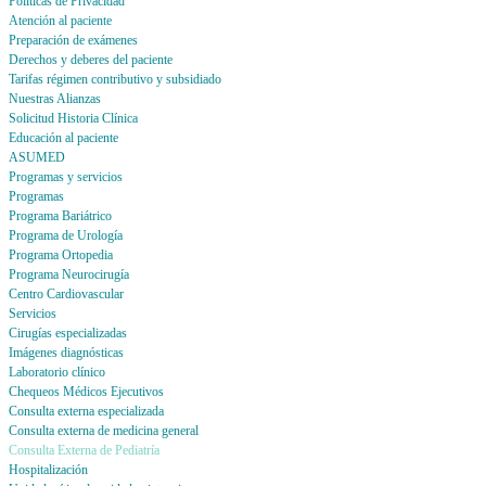
Politicas de Privacidad
Atención al paciente
Preparación de exámenes
Derechos y deberes del paciente
Tarifas régimen contributivo y subsidiado
Nuestras Alianzas
Solicitud Historia Clínica
Educación al paciente
ASUMED
Programas y servicios
Programas
Programa Bariátrico
Programa de Urología
Programa Ortopedia
Programa Neurocirugía
Centro Cardiovascular
Servicios
Cirugías especializadas
Imágenes diagnósticas
Laboratorio clínico
Chequeos Médicos Ejecutivos
Consulta externa especializada
Consulta externa de medicina general
Consulta Externa de Pediatría
Hospitalización