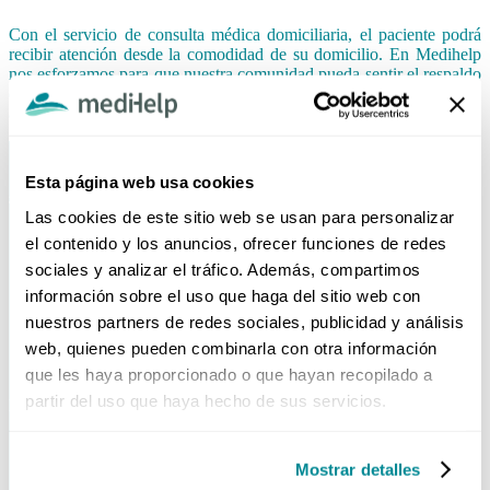
Con el servicio de consulta médica domiciliaria, el paciente podrá
recibir atención desde la comodidad de su domicilio. En Medihelp
nos esforzamos para que nuestra comunidad pueda sentir el respaldo
de nuestros servicios y el de la entidad aseguradora a la cual está
adscrito para la solución de su necesidad en salud.
Esta página web usa cookies
Las cookies de este sitio web se usan para personalizar
el contenido y los anuncios, ofrecer funciones de redes
sociales y analizar el tráfico. Además, compartimos
información sobre el uso que haga del sitio web con
nuestros partners de redes sociales, publicidad y análisis
web, quienes pueden combinarla con otra información
HORARIO DE ATENCIÓN TELEFÓNICA
que les haya proporcionado o que hayan recopilado a
partir del uso que haya hecho de sus servicios.
Lunes - Viernes
08:00 AM - 06:00 PM
Sábados
08:00 AM - 12:00 PM
Mostrar detalles