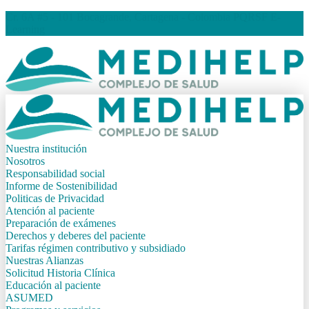
Cr. 6A #5 - 101 Bocagrande, Cartagena - Colombia
PQRSF
E-
Learning
Nuestra institución
Nosotros
Responsabilidad social
Informe de Sostenibilidad
Politicas de Privacidad
Atención al paciente
Preparación de exámenes
Derechos y deberes del paciente
Tarifas régimen contributivo y subsidiado
Nuestras Alianzas
Solicitud Historia Clínica
Educación al paciente
ASUMED