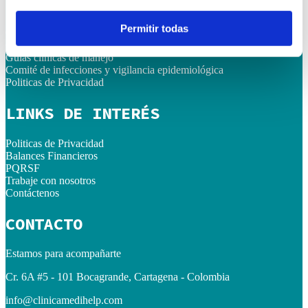
ENLACES RÁPIDOS
Permitir todas
Código de ética y buen gobierno
Consentimientos Informados
Guías clínicas de manejo
Comité de infecciones y vigilancia epidemiológica
Politicas de Privacidad
LINKS DE INTERÉS
Politicas de Privacidad
Balances Financieros
PQRSF
Trabaje con nosotros
Contáctenos
CONTACTO
Estamos para acompañarte
Cr. 6A #5 - 101 Bocagrande, Cartagena - Colombia
info@clinicamedihelp.com