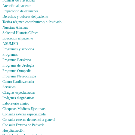
Politicas de Privacidad
Atención al paciente
Preparación de exámenes
Derechos y deberes del paciente
Tarifas régimen contributivo y subsidiado
Nuestras Alianzas
Solicitud Historia Clínica
Educación al paciente
ASUMED
Programas y servicios
Programas
Programa Bariátrico
Programa de Urología
Programa Ortopedia
Programa Neurocirugía
Centro Cardiovascular
Servicios
Cirugías especializadas
Imágenes diagnósticas
Laboratorio clínico
Chequeos Médicos Ejecutivos
Consulta externa especializada
Consulta externa de medicina general
Consulta Externa de Pediatría
Hospitalización