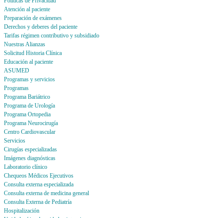
Politicas de Privacidad
Atención al paciente
Preparación de exámenes
Derechos y deberes del paciente
Tarifas régimen contributivo y subsidiado
Nuestras Alianzas
Solicitud Historia Clínica
Educación al paciente
ASUMED
Programas y servicios
Programas
Programa Bariátrico
Programa de Urología
Programa Ortopedia
Programa Neurocirugía
Centro Cardiovascular
Servicios
Cirugías especializadas
Imágenes diagnósticas
Laboratorio clínico
Chequeos Médicos Ejecutivos
Consulta externa especializada
Consulta externa de medicina general
Consulta Externa de Pediatría
Hospitalización