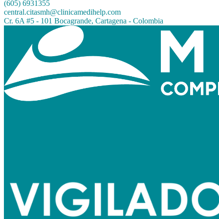
(605) 6931355
central.citasmh@clinicamedihelp.com
Cr. 6A #5 - 101 Bocagrande, Cartagena - Colombia