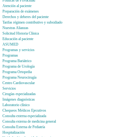
Politicas de Privacidad
Atención al paciente
Preparación de exámenes
Derechos y deberes del paciente
Tarifas régimen contributivo y subsidiado
Nuestras Alianzas
Solicitud Historia Clínica
Educación al paciente
ASUMED
Programas y servicios
Programas
Programa Bariátrico
Programa de Urología
Programa Ortopedia
Programa Neurocirugía
Centro Cardiovascular
Servicios
Cirugías especializadas
Imágenes diagnósticas
Laboratorio clínico
Chequeos Médicos Ejecutivos
Consulta externa especializada
Consulta externa de medicina general
Consulta Externa de Pediatría
Hospitalización