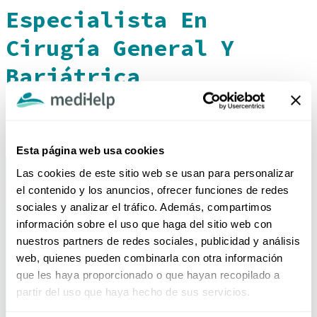
Especialista En
Cirugía General Y
Bariátrica
(605) 6931355
central.citasmh@clinicamedihelp.com
Cr. 6A #5 - 101 Bocagrande, Cartagena - Colombia
Esta página web usa cookies
Las cookies de este sitio web se usan para personalizar
el contenido y los anuncios, ofrecer funciones de redes
sociales y analizar el tráfico. Además, compartimos
información sobre el uso que haga del sitio web con
nuestros partners de redes sociales, publicidad y análisis
web, quienes pueden combinarla con otra información
que les haya proporcionado o que hayan recopilado a
HORARIO DE ATENCIÓN TELEFÓNICA
partir del uso que haya hecho de sus servicios.