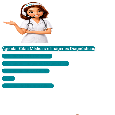
Agendar Citas Médicas e Imágenes Diagnósticas
Resultados de Laboratorio
Resultados Imágenes Diagnósticas
Programación de Cirugía
PQRSF
Solicitud de Historia Clínica