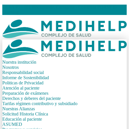
Cr. 6A #5 - 101 Bocagrande, Cartagena - Colombia
PQRSF
E-
Learning
Nuestra institución
Nosotros
Responsabilidad social
Informe de Sostenibilidad
Politicas de Privacidad
Atención al paciente
Preparación de exámenes
Derechos y deberes del paciente
Tarifas régimen contributivo y subsidiado
Nuestras Alianzas
Solicitud Historia Clínica
Educación al paciente
ASUMED