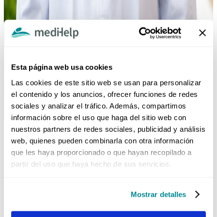
Esta página web usa cookies
Las cookies de este sitio web se usan para personalizar
el contenido y los anuncios, ofrecer funciones de redes
sociales y analizar el tráfico. Además, compartimos
información sobre el uso que haga del sitio web con
nuestros partners de redes sociales, publicidad y análisis
Team Information
web, quienes pueden combinarla con otra información
que les haya proporcionado o que hayan recopilado a
Dr. Mauricio Bermúdez
partir del uso que haya hecho de sus servicios.
Especialista en
Mostrar detalles
Cirugía Oncológica