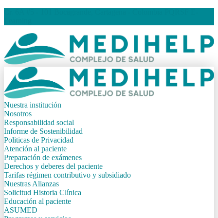
Cr. 6A #5 - 101 Bocagrande, Cartagena - Colombia
PQRSF
E-
Learning
Nuestra institución
Nosotros
Responsabilidad social
Informe de Sostenibilidad
Politicas de Privacidad
Atención al paciente
Preparación de exámenes
Derechos y deberes del paciente
Tarifas régimen contributivo y subsidiado
Nuestras Alianzas
Solicitud Historia Clínica
Educación al paciente
ASUMED