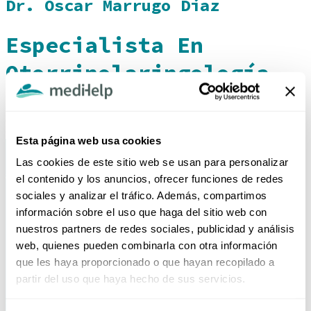
Dr. Oscar Marrugo Díaz
Especialista En
Otorrinolaringología
(605) 6931355
central.citasmh@clinicamedihelp.com
Cr. 6A #5 - 101 Bocagrande, Cartagena - Colombia
Esta página web usa cookies
Las cookies de este sitio web se usan para personalizar
el contenido y los anuncios, ofrecer funciones de redes
sociales y analizar el tráfico. Además, compartimos
información sobre el uso que haga del sitio web con
nuestros partners de redes sociales, publicidad y análisis
web, quienes pueden combinarla con otra información
que les haya proporcionado o que hayan recopilado a
HORARIO DE ATENCIÓN TELEFÓNICA
partir del uso que haya hecho de sus servicios.
Lunes - Viernes
08:00 AM - 06:00 PM