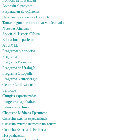
Politicas de Privacidad
Atención al paciente
Preparación de exámenes
Derechos y deberes del paciente
Tarifas régimen contributivo y subsidiado
Nuestras Alianzas
Solicitud Historia Clínica
Educación al paciente
ASUMED
Programas y servicios
Programas
Programa Bariátrico
Programa de Urología
Programa Ortopedia
Programa Neurocirugía
Centro Cardiovascular
Servicios
Cirugías especializadas
Imágenes diagnósticas
Laboratorio clínico
Chequeos Médicos Ejecutivos
Consulta externa especializada
Consulta externa de medicina general
Consulta Externa de Pediatría
Hospitalización