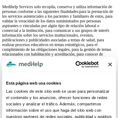
Medihelp Services solo recopila, conserva y utiliza información de
personas conforme a las siguientes finalidades:para la prestación de
los servicios asistenciales a los pacientes y familiares de estos, para
validar la veracidad de los datos suministrados por personas
aspirantes o vinculadas por algún tipo de relación laboral o
comercial a la institución, para comunicar a sus grupos de interés
información sobre los servicios institucionales, eventos,
publicaciones y publicidades asociadas a temas de salud, para
realizar procesos educativos en temas estratégicos, para el
cumplimiento de las obligaciones legales, para la gestión de temas
relacionados con habilitación y acreditación, para conocer de
manera prospectiva las necesidades de sus grupos de interés con el
fin de mejorar e innovar en la prestación de sus servicios.
Como parte de la Responsabilidad Social asumida por la Clínica, es
de suma importancia para la institución informar, capacitar o
socializar a los distintos públicos de interés con los que interactúa
Esta página web usa cookies
(de acuerdo al caso) contenidos de interés en salud que les permitan
Las cookies de este sitio web se usan para personalizar
obtener conocimiento seguro sobre distintas temáticas como
enfermedades, tratamientos, estilos de vida saludables, eventos de
el contenido y los anuncios, ofrecer funciones de redes
interés en salud pública, etc, todos relacionados con el objeto social
sociales y analizar el tráfico. Además, compartimos
de la clínica. Sus datos personales de contacto son usados para hacer
información sobre el uso que haga del sitio web con
llegar a usted información relacionada con nuestra misión social,
siendo para la clínica de suma importancia la protección y manejo de
nuestros partners de redes sociales, publicidad y análisis