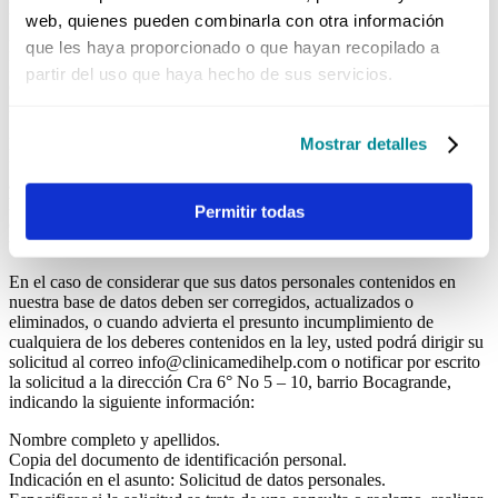
la información suministrada.
web, quienes pueden combinarla con otra información
El presente aviso se ajusta a los lineamientos descritos en el Manual
que les haya proporcionado o que hayan recopilado a
Institucional para la Protección y Manejo de Datos Personales así
partir del uso que haya hecho de sus servicios.
como a la Ley 1581 de 2012 y el Decreto reglamentario 1377 de
2013.
Mostrar detalles
De igual forma vale la pena aclarar para el caso de pacientes y
familiares, que este aviso hace referencia exclusiva a lo señalado
arriba y no se relaciona con la información consignada en las
historias clínicas, debido a que los datos y la información allí
Permitir todas
consignada conservan su carácter reservado, confidencial y
totalmente privado.
En el caso de considerar que sus datos personales contenidos en
nuestra base de datos deben ser corregidos, actualizados o
eliminados, o cuando advierta el presunto incumplimiento de
cualquiera de los deberes contenidos en la ley, usted podrá dirigir su
solicitud al correo info@clinicamedihelp.com o notificar por escrito
la solicitud a la dirección Cra 6° No 5 – 10, barrio Bocagrande,
indicando la siguiente información:
Nombre completo y apellidos.
Copia del documento de identificación personal.
Indicación en el asunto: Solicitud de datos personales.