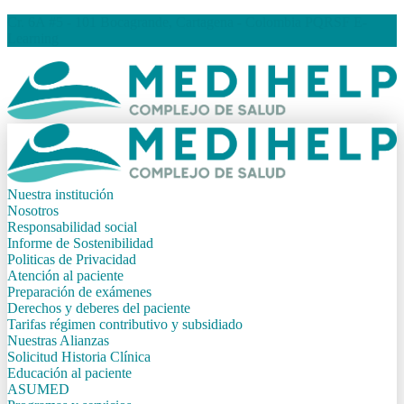
Cr. 6A #5 - 101 Bocagrande, Cartagena - Colombia
PQRSF
E-
Learning
Nuestra institución
Nosotros
Responsabilidad social
Informe de Sostenibilidad
Politicas de Privacidad
Atención al paciente
Preparación de exámenes
Derechos y deberes del paciente
Tarifas régimen contributivo y subsidiado
Nuestras Alianzas
Solicitud Historia Clínica
Educación al paciente
ASUMED