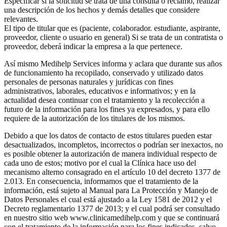
Especificar si la solicitud se trata de una consulta o reclamo, realizar
una descripción de los hechos y demás detalles que considere
relevantes.
El tipo de titular que es (paciente, colaborador. estudiante, aspirante,
proveedor, cliente o usuario en general) Si se trata de un contratista o
proveedor, deberá indicar la empresa a la que pertenece.
Así mismo Medihelp Services informa y aclara que durante sus años
de funcionamiento ha recopilado, conservado y utilizado datos
personales de personas naturales y jurídicas con fines
administrativos, laborales, educativos e informativos; y en la
actualidad desea continuar con el tratamiento y la recolección a
futuro de la información para los fines ya expresados, y para ello
requiere de la autorización de los titulares de los mismos.
Debido a que los datos de contacto de estos titulares pueden estar
desactualizados, incompletos, incorrectos o podrían ser inexactos, no
es posible obtener la autorización de manera individual respecto de
cada uno de estos; motivo por el cual la Clínica hace uso del
mecanismo alterno consagrado en el artículo 10 del decreto 1377 de
2.013. En consecuencia, informamos que el tratamiento de la
información, está sujeto al Manual para La Protección y Manejo de
Datos Personales el cual está ajustado a la Ley 1581 de 2012 y el
Decreto reglamentario 1377 de 2013; y el cual podrá ser consultado
en nuestro sitio web www.clinicamedihelp.com y que se continuará
con el tratamiento de la información para los fines indicados, salvo