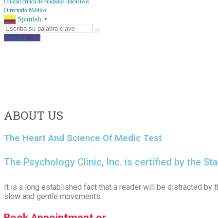
Unidad crítica de cuidados intensivos
Directorio Médico
Spanish
▼
Solicitar Cita
ABOUT US
The Heart And Science Of Medic Test
The Psychology Clinic, Inc. is certified by the S
It is a long established fact that a reader will be distracted by
slow and gentle movements.
Book Appointment or