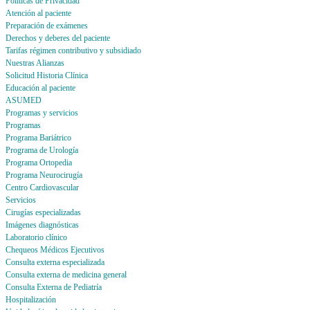
Politicas de Privacidad
Atención al paciente
Preparación de exámenes
Derechos y deberes del paciente
Tarifas régimen contributivo y subsidiado
Nuestras Alianzas
Solicitud Historia Clínica
Educación al paciente
ASUMED
Programas y servicios
Programas
Programa Bariátrico
Programa de Urología
Programa Ortopedia
Programa Neurocirugía
Centro Cardiovascular
Servicios
Cirugías especializadas
Imágenes diagnósticas
Laboratorio clínico
Chequeos Médicos Ejecutivos
Consulta externa especializada
Consulta externa de medicina general
Consulta Externa de Pediatría
Hospitalización