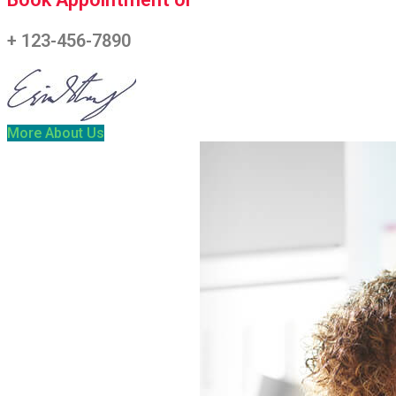
+ 123-456-7890
More About Us