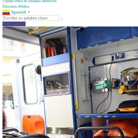
Unidad crítica de cuidados intensivos
Directorio Médico
Spanish
▼
Solicitar Cita