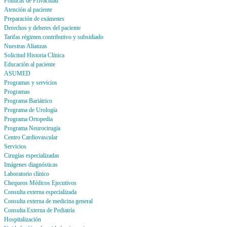
Politicas de Privacidad
Atención al paciente
Preparación de exámenes
Derechos y deberes del paciente
Tarifas régimen contributivo y subsidiado
Nuestras Alianzas
Solicitud Historia Clínica
Educación al paciente
ASUMED
Programas y servicios
Programas
Programa Bariátrico
Programa de Urología
Programa Ortopedia
Programa Neurocirugía
Centro Cardiovascular
Servicios
Cirugías especializadas
Imágenes diagnósticas
Laboratorio clínico
Chequeos Médicos Ejecutivos
Consulta externa especializada
Consulta externa de medicina general
Consulta Externa de Pediatría
Hospitalización