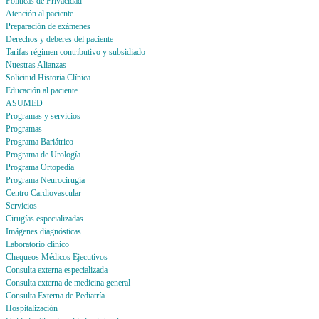
Politicas de Privacidad
Atención al paciente
Preparación de exámenes
Derechos y deberes del paciente
Tarifas régimen contributivo y subsidiado
Nuestras Alianzas
Solicitud Historia Clínica
Educación al paciente
ASUMED
Programas y servicios
Programas
Programa Bariátrico
Programa de Urología
Programa Ortopedia
Programa Neurocirugía
Centro Cardiovascular
Servicios
Cirugías especializadas
Imágenes diagnósticas
Laboratorio clínico
Chequeos Médicos Ejecutivos
Consulta externa especializada
Consulta externa de medicina general
Consulta Externa de Pediatría
Hospitalización